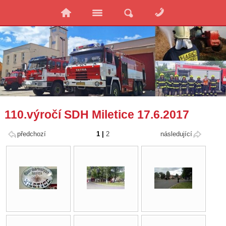
110.výročí SDH Miletice 17.6.2017
předchozí
1
|
2
následující