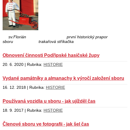
sv.Florián
první historický prapor
sboru trakařová stříkačka
Obnovení činnosti Podřipské hasičské župy
20. 6. 2020 | Rubrika:
HISTORIE
Vydané památníky a almanachy k výročí založení sboru
16. 12. 2018 | Rubrika:
HISTORIE
Používaná vozidla u sboru - jak ujížděl čas
18. 9. 2017 | Rubrika:
HISTORIE
Členové sboru ve fotografii - jak šel čas