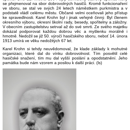
se přejmenoval na sbor dobrovolných hasičů. Kromě funkcionaření
ve sboru, se stal ve svých 24 letech náměstkem purkmistra a v
podstatě vládl celému městu. Občané velmi oceňovali jeho přístup
ke spravedlnosti. Karel Krohn byl i jinak veřejně činný. Byl členem
okresního výboru, okresní školní rady, besedy, spořitelny a záložny.
V obecním zastupitelstvu setrval až do své smrti. Ze svého majetku
dokázal podporovat každou dobrou věc a myšlenku morálně i
hmotně. Nedožil se již 50. výročí hasičského sboru, neboť 14. února
1913 umírá ve věku nedožitých 67 let.
Karel Krohn si tehdy neuvědomoval, že klade základy k mohutné
organizaci, které dal do vínku dobrovolnost. Tím posvětil celé
hasičské snažení, tím mu dal vyšší poslání a opodstatnění. Jeho
památka bude nám vzorem a posilou k další práci. (ls)