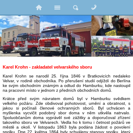
Karel Krohn - zakladatel velvarského sboru
Karel Krohn se narodil 25. října 1846 v Bratkovicích nedaleko
Velvar, v rodině obchodníka. Po přerušení studií odjíždí do Berlína
ke svým obchodním známým a odtud do Hamburku, kde nastoupil
na pracovní místo v jednom z předních obchodních domů.
Krátce před svým návratem domů byl v Hamburku svědkem
velkého požáru. Zde obdivoval pohotovost, umění a obratnost, s
jakou si počínali členové ochranných sborů. Byl uchvácen a
myšlenka vycvičit podobný sbor doma v něm utkvěla natrvalo.
Spoluobčanům doma vyprávěl své zážitky a doporučoval zřízení
takového sboru ve Velvarech. Vedla ho k tomu i četnost požárů ve
městě a okolí. V listopadu 1863 byla podána žádost o povolení
spolku. Dne 22. května 1864 byly schváleny stanovy spolku, který