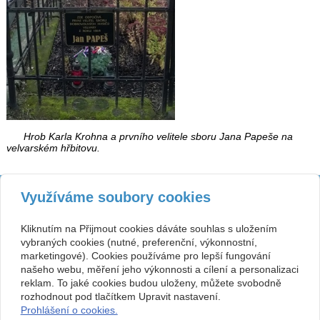
Hrob Karla Krohna a prvního velitele sboru Jana Papeše na
velvarském hřbitovu.
Kontakt
Využíváme soubory cookies
SH ČMS - Sbor dobrovolných
Tísňová linka 150, sbor
hasičů Velvary, pobočný
315761291, 723618685
spolek,
hasici.velvary@seznam.cz
Kliknutím na Přijmout cookies dáváte souhlas s uložením
se sídlem Karla Krohna 270,
www.sdhvelvary.cz
vybraných cookies (nutné, preferenční, výkonnostní,
273 24 Velvary
ID datové schránky: qsm3p3v
00874043
marketingové). Cookies používáme pro lepší fungování
Facebook: Hasiči Velvary
našeho webu, měření jeho výkonnosti a cílení a personalizaci
Č.účtu: 387496329 / 0800
Nejsme plátci DPH.
reklam. To jaké cookies budou uloženy, můžete svobodně
Spolek je právní osobnost
rozhodnout pod tlačítkem Upravit nastavení.
zapsaná v rejstříku spolků oddíl
Prohlášení o cookies.
L, vložka 30790.