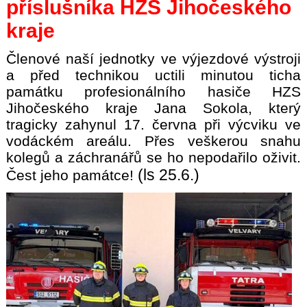
příslušníka HZS Jihočeského
kraje
Členové naší jednotky ve výjezdové výstroji
a před technikou uctili minutou ticha
památku profesionálního hasiče HZS
Jihočeského kraje Jana Sokola, který
tragicky zahynul 17. června při výcviku ve
vodáckém areálu. Přes veškerou snahu
kolegů a záchranářů se ho nepodařilo oživit.
(ls 25.6.)
Čest jeho památce!