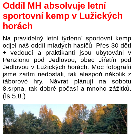
Oddíl MH absolvuje letní
sportovní kemp v Lužických
horách
Na pravidelný letní týdenní sportovní kemp
odjel náš oddíl mladých hasičů. Přes 30 dětí
+ vedoucí a praktikanti jsou ubytováni v
Penzionu pod Jedlovou, obec Jiřetín pod
Jedlovou v Lužických horách. Moc fotografií
jsme zatím nedostali, tak alespoň několik z
táborové hry. Návrat plánují na sobotu
8.srpna, tak dobré počasí a mnoho zážitků.
(ls 5.8.)