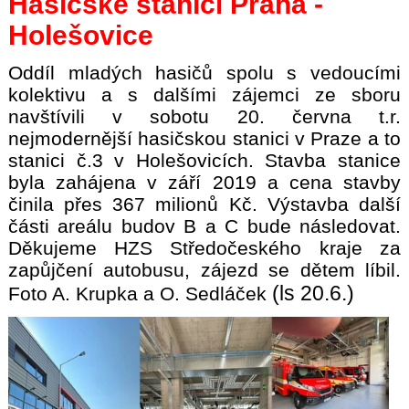
Hasičské stanici Praha -
Holešovice
Oddíl mladých hasičů spolu s vedoucími
kolektivu a s dalšími zájemci ze sboru
navštívili v sobotu 20. června t.r.
nejmodernější hasičskou stanici v Praze a to
stanici č.3 v Holešovicích. Stavba stanice
byla zahájena v září 2019 a cena stavby
činila přes 367 milionů Kč. Výstavba další
části areálu budov B a C bude následovat.
Děkujeme HZS Středočeského kraje za
zapůjčení autobusu, zájezd se dětem líbil.
(ls 20.6.)
Foto A. Krupka a O. Sedláček