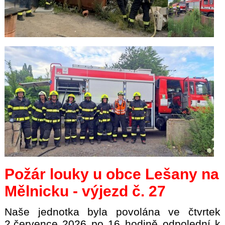
Požár louky u obce Lešany na
Mělnicku - výjezd č. 27
Naše jednotka byla povolána ve čtvrtek
2.července 2026 po 16 hodině odpolední k