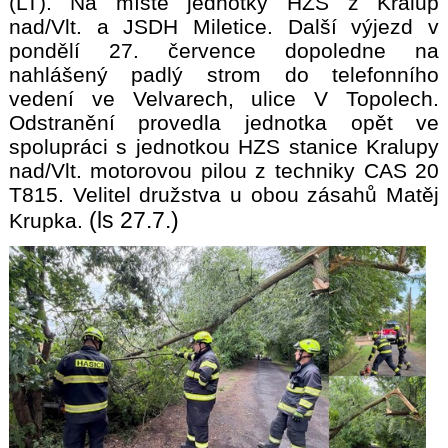
(LT). Na místě jednotky HZS z Kralup
nad/Vlt. a JSDH Miletice. Další výjezd v
pondělí 27. července dopoledne na
nahlášený padlý strom do telefonního
vedení ve Velvarech, ulice V Topolech.
Odstranění provedla jednotka opět ve
spolupráci s jednotkou HZS stanice Kralupy
nad/Vlt. motorovou pilou z techniky CAS 20
T815. Velitel družstva u obou zásahů Matěj
(ls 27.7.)
Krupka.