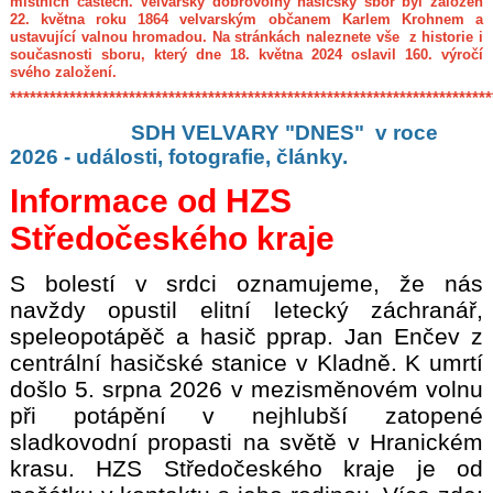
místních částech. Velvarský dobrovolný hasičský sbor byl založen
22. května roku 1864 velvarským občanem Karlem Krohnem a
ustavující valnou hromadou. Na stránkách naleznete vše z historie i
současnosti sboru, který dne 18. května 2024 oslavil 160. výročí
svého založení.
**********************************************
***************************
SDH VELVARY "DNES" v roce
2026 - události, fotografie, články.
Informace od HZS
Středočeského kraje
S bolestí v srdci oznamujeme, že nás
navždy opustil elitní letecký záchranář,
speleopotápěč a hasič pprap. Jan Enčev z
centrální hasičské stanice v Kladně. K umrtí
došlo 5. srpna 2026 v mezisměnovém volnu
při potápění v nejhlubší zatopené
sladkovodní propasti na světě v Hranickém
krasu. HZS Středočeského kraje je od