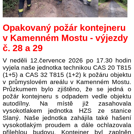
Opakovaný požár kontejneru
v Kamenném Mostu - výjezdy
č. 28 a 29
V neděli 12.července 2026 po 17.30 hodin
vyjela naše jednotka technikou CAS 20 T815
(1+5) a CAS 32 T815 (1+2) k požáru objektu
v průmyslovém areálu v Kamenném Mostu.
Průzkumem bylo zjištěno, že se jedná o
požár kontejneru s odpadem vedle objektu
autodílny. Na místě již zasahovala
vysokotlakem jednotka HZS ze stanice
Slaný. Naše jednotka zahájila také hašení
vysokotlakým proudem a dále ochlazovala
přilehlou budovu. Kontejner byl zaplněn