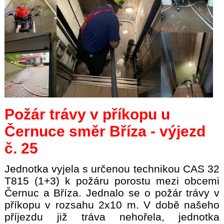
Požár trávy v příkopu u
Černuce směr Bříza - výjezd
č. 25
Jednotka vyjela s určenou technikou CAS 32
T815 (1+3) k požáru porostu mezi obcemi
Černuc a Bříza. Jednalo se o požár trávy v
příkopu v rozsahu 2x10 m. V době našeho
příjezdu již tráva nehořela, jednotka