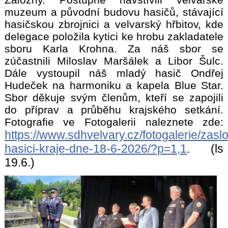
muzeum a původní budovu hasičů, stávající
hasičskou zbrojnici a velvarský hřbitov, kde
delegace položila kytici ke hrobu zakladatele
sboru Karla Krohna. Za náš sbor se
zúčastnili Miloslav Maršálek a Libor Šulc.
Dále vystoupil náš mladý hasič Ondřej
Hudeček na harmoniku a kapela Blue Star.
Sbor děkuje svým členům, kteří se zapojili
do příprav a průběhu krajského setkání.
Fotografie ve Fotogalerii naleznete zde:
https://www.sdhvelvary.cz/fotogalerie/zaslou
hasici-kraje-dne-18-6-2026/?p=1,1
.
(ls
19.6.)