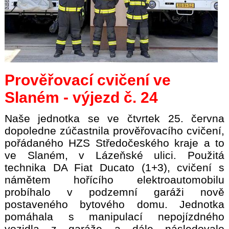
Prověřovací cvičení ve
Slaném - výjezd č. 24
Naše jednotka se ve čtvrtek 25. června
dopoledne zúčastnila prověřovacího cvičení,
pořádaného HZS Středočeského kraje a to
ve Slaném, v Lázeňské ulici. Použitá
technika DA Fiat Ducato (1+3), cvičení s
námětem hořícího elektroautomobilu
probíhalo v podzemní garáži nově
postaveného bytového domu. Jednotka
pomáhala s manipulací nepojízdného
vozidla z garáže a dále následovalo