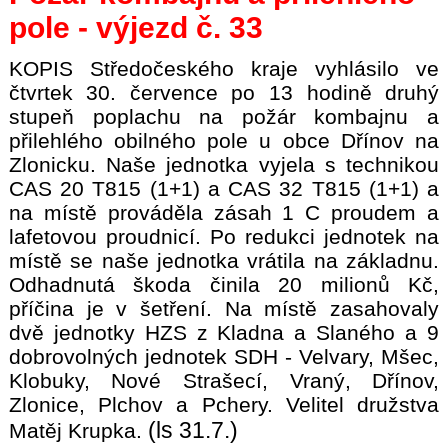
pole - výjezd č. 33
KOPIS Středočeského kraje vyhlásilo ve
čtvrtek 30. července po 13 hodině druhý
stupeň poplachu na požár kombajnu a
přilehlého obilného pole u obce Dřínov na
Zlonicku. Naše jednotka vyjela s technikou
CAS 20 T815 (1+1) a CAS 32 T815 (1+1) a
na místě prováděla zásah 1 C proudem a
lafetovou proudnicí. Po redukci jednotek na
místě se naše jednotka vrátila na základnu.
Odhadnutá škoda činila 20 milionů Kč,
příčina je v šetření. Na místě zasahovaly
dvě jednotky HZS z Kladna a Slaného a 9
dobrovolných jednotek SDH - Velvary, Mšec,
Klobuky, Nové Strašecí, Vraný, Dřínov,
Zlonice, Plchov a Pchery. Velitel družstva
(ls 31.7.)
Matěj Krupka.