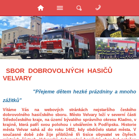
SBOR DOBROVOLNÝCH HASIČŮ
VELVARY
"Přejeme dětem hezké prázdniny a mnoho
zážitků"
Vítáme Vás na webových stránkách nejstaršího českého
dobrovolného hasičského sboru. Město Velvary leží v severní části
Středočeského kraje, na území bývalého správního okresu Kladno, v
krajině, která patří svou polohou i utvářením k Podřipsku. Historie
města Velvar sahá až do roku 1482, kdy obdrželo statut města. V
současné době zde žije přibližně tři tisíce obyvatel ve čtyřech