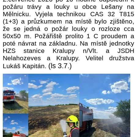
požáru trávy a louky u obce Lešany na
Mělnicku. Vyjela technikou CAS 32 T815
(1+3) a průzkumem na místě bylo zjištěno,
že se jedná o požár louky o rozloze cca
50x50 m. Požářiště prolito 1 C proudem a
poté návrat na základnu. Na místě jednotky
HZS stanice Kralupy n/Vlt. a JSDH
Nelahozeves a Kralupy. Velitel družstva
(ls 3.7.)
Lukáš Kapitán.