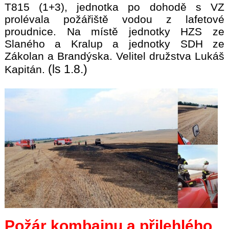
T815 (1+3), jednotka po dohodě s VZ
prolévala požářiště vodou z lafetové
proudnice. Na místě jednotky HZS ze
Slaného a Kralup a jednotky SDH ze
Zákolan a Brandýska. Velitel družstva Lukáš
(ls 1.8.)
Kapitán.
Požár kombajnu a přilehlého