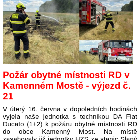
Požár obytné místnosti RD v
Kamenném Mostě - výjezd č.
21
V úterý 16. června v dopoledních hodinách
vyjela naše jednotka s technikou DA Fiat
Ducato (1+2) k požáru obytné místnosti RD
do obce Kamenný Most. Na místě
zasahovaly již jednotky HZS ze stanic Slaný