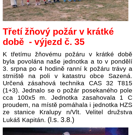
Třetí žňový požár v krátké
době - výjezd č. 35
K třetímu žňovému požáru v krátké době
byla povolána naše jednotka a to v pondělí
3. srpna po 4 hodině ranní k požáru trávy a
strniště na poli v katastru obce Sazená.
Určená zásahová technika CAS 32 T815
(1+3). Jednalo se o požár posekaného pole
cca 100x5 m. Jednotka zasahovala 1 C
proudem, na místě pomáhala i jednotka HZS
ze stanice Kralupy n/Vlt. Velitel družstva
(l.s. 3.8.)
Lukáš Kapitán.