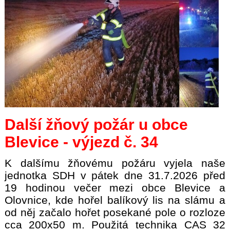
Další žňový požár u obce
Blevice - výjezd č. 34
K dalšímu žňovému požáru vyjela naše
jednotka SDH v pátek dne 31.7.2026 před
19 hodinou večer mezi obce Blevice a
Olovnice, kde hořel balíkový lis na slámu a
od něj začalo hořet posekané pole o rozloze
cca 200x50 m. Použitá technika CAS 32