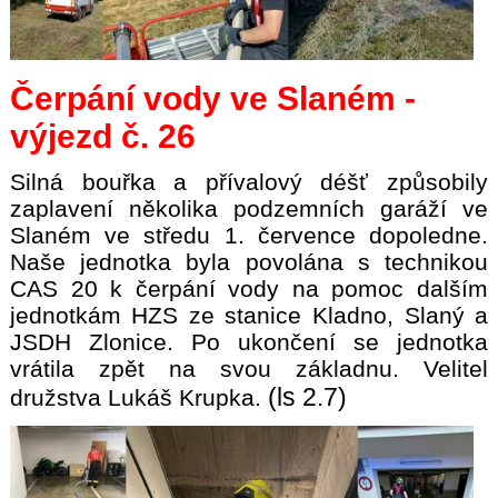
Čerpání vody ve Slaném -
výjezd č. 26
Silná bouřka a přívalový déšť způsobily
zaplavení několika podzemních garáží ve
Slaném ve středu 1. července dopoledne.
Naše jednotka byla povolána s technikou
CAS 20 k čerpání vody na pomoc dalším
jednotkám HZS ze stanice Kladno, Slaný a
JSDH Zlonice. Po ukončení se jednotka
vrátila zpět na svou základnu. Velitel
(ls 2.7)
družstva Lukáš Krupka.