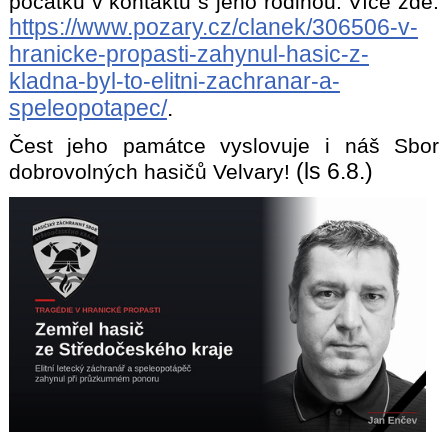
počátku v kontaktu s jeho rodinou. Více zde:
https://www.pozary.cz/clanek/306506-v-
hranicke-propasti-zahynul-hasic-z-
kladna-byl-to-elitni-zachranar-a-
speleopotapec/
.
Čest jeho památce vyslovuje i náš Sbor
(ls 6.8.)
dobrovolných hasičů Velvary!