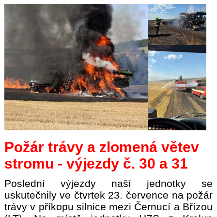
Požár trávy a zlomená větev
stromu - výjezdy č. 30 a 31
Poslední výjezdy naší jednotky se
uskutečnily ve čtvrtek 23. července na požár
trávy v příkopu silnice mezi Černucí a Břízou