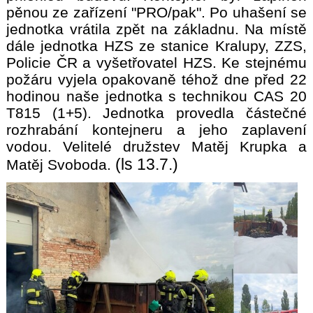
pěnou ze zařízení "PRO/pak". Po uhašení se
jednotka vrátila zpět na základnu. Na místě
dále jednotka HZS ze stanice Kralupy, ZZS,
Policie ČR a vyšetřovatel HZS. Ke stejnému
požáru vyjela opakovaně téhož dne před 22
hodinou naše jednotka s technikou CAS 20
T815 (1+5). Jednotka provedla částečné
rozhrabání kontejneru a jeho zaplavení
vodou. Velitelé družstev Matěj Krupka a
(ls 13.7.)
Matěj Svoboda.