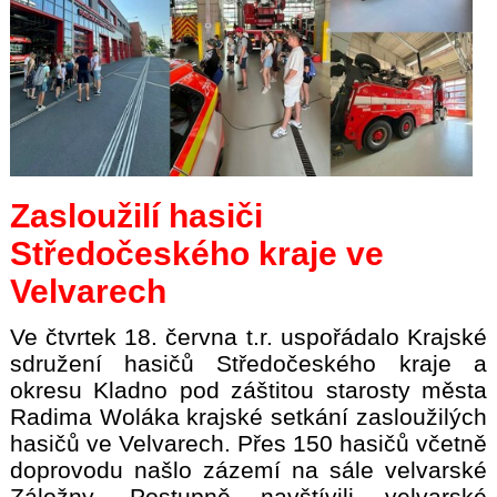
Zasloužilí hasiči
Středočeského kraje ve
Velvarech
Ve čtvrtek 18. června t.r. uspořádalo Krajské
sdružení hasičů Středočeského kraje a
okresu Kladno pod záštitou starosty města
Radima Woláka krajské setkání zasloužilých
hasičů ve Velvarech. Přes 150 hasičů včetně
doprovodu našlo zázemí na sále velvarské
Záložny. Postupně navštívili velvarské