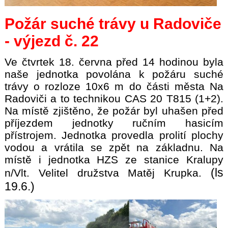
Požár suché trávy u Radoviče
- výjezd č. 22
Ve čtvrtek 18. června před 14 hodinou byla
naše jednotka povolána k požáru suché
trávy o rozloze 10x6 m do části města Na
Radoviči a to technikou CAS 20 T815 (1+2).
Na místě zjištěno, že požár byl uhašen před
příjezdem jednotky ručním hasicím
přístrojem. Jednotka provedla prolití plochy
vodou a vrátila se zpět na základnu. Na
místě i jednotka HZS ze stanice Kralupy
(ls
n/Vlt. Velitel družstva Matěj Krupka.
19.6.)