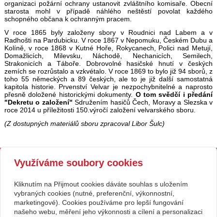
organizaci požární ochrany ustanovit zvláštního komisaře. Obecní
starosta mohl v případě náhlého neštěstí povolat každého
schopného občana k ochranným pracem.
V roce 1865 byly založeny sbory v Roudnici nad Labem a v
Radhošti na Pardubicku. V roce 1867 v Nepomuku, Českém Dubu a
Kolíně, v roce 1868 v Kutné Hoře, Rokycanech, Polici nad Metují,
Domažlicích, Milevsku, Náchodě, Nechanicích, Semilech,
Strakonicích a Táboře. Dobrovolné hasičské hnutí v českých
zemích se rozrůstalo a vzkvétalo. V roce 1869 to bylo již 94 sborů, z
toho 55 německých a 89 českých, ale to je již další samostatná
kapitola historie. Prvenství Velvar je nezpochybnitelné a naprosto
přesně doložené historickými dokumenty.
O tom svědčí i předání
"Dekretu o založení"
Sdružením hasičů Čech, Moravy a Slezska v
roce 2014 u příležitosti 150.výročí založení velvarského sboru.
(Z dostupných materiálů sboru zpracoval Libor Šulc)
Kontakt
Využíváme soubory cookies
SH ČMS - Sbor dobrovolných
Tísňová linka 150, sbor
hasičů Velvary, pobočný
315761291, 723618685
spolek,
hasici.velvary@seznam.cz
Kliknutím na Přijmout cookies dáváte souhlas s uložením
se sídlem Karla Krohna 270,
www.sdhvelvary.cz
vybraných cookies (nutné, preferenční, výkonnostní,
273 24 Velvary
ID datové schránky: qsm3p3v
00874043
marketingové). Cookies používáme pro lepší fungování
Facebook: Hasiči Velvary
našeho webu, měření jeho výkonnosti a cílení a personalizaci
Č.účtu: 387496329 / 0800