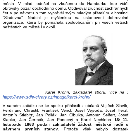
města. V mládí odešel na zkušenou do Hamburku, kde viděl
obrovský požár obchodního domu. Obdivoval zručnost záchranných
čet a po návratu o tom vyprávěl svým mladým přátelům v hostinci
"Sladovna". Nadchl je myšlenkou na ustanovení dobrovolné
organizace, která by pomáhala spoluobčanům při všech větších
neštěstích ve městě i v okolí.
Karel Krohn, zakladatel sboru,
více na :
https://www.sdhvelvary.cz/inpage/karel-krohn/
V samém začátku se ke spolku přihlásili z občanů Vojtěch Slavík,
Ferdinand Chrastil, František Vencl, Josef Vejvoda, Josef Herzl,
Antonín Stiebitz, Jan Pollák, Jan Cibulka, Antonín Seifert, Josef
Klapka, Jan Čermák, Jan Ponocný a Karel Nechleba.
Už 11.
listopadu 1863 podali zakladatelé žádost městské radě s
návrhem prvních stanov
. Protože však nebylo dostatek