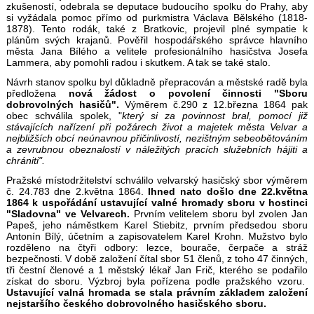
zkušeností, odebrala se deputace budoucího spolku do Prahy, aby
si vyžádala pomoc přímo od purkmistra Václava Bělského (1818-
1878). Tento rodák, také z Bratkovic, projevil plné sympatie k
plánům svých krajanů. Pověřil hospodářského správce hlavního
města Jana Bílého a velitele profesionálního hasičstva Josefa
Lammera, aby pomohli radou i skutkem. A tak se také stalo.
Návrh stanov spolku byl důkladně přepracován a městské radě byla
předložena
nová žádost o povolení činnosti "Sboru
dobrovolných hasičů".
Výměrem č.290 z 12.března 1864 pak
obec schválila spolek, "
který si za povinnost bral, pomocí již
stávajících nařízení při požárech život a majetek města Velvar a
nejbližších obcí neúnavnou přičinlivostí, nezištným sebeobětováním
a zevrubnou obeznalostí v náležitých pracích služebních hájiti a
chrániti".
Pražské místodržitelství schválilo velvarský hasičský sbor výměrem
č. 24.783 dne 2.května 1864.
Ihned nato došlo dne 22.května
1864 k uspořádání ustavující valné hromady sboru v hostinci
"Sladovna" ve Velvarech.
Prvním velitelem sboru byl zvolen Jan
Papeš, jeho náměstkem Karel Stiebitz, prvním předsedou sboru
Antonín Bílý, účetním a zapisovatelem Karel Krohn. Mužstvo bylo
rozděleno na čtyři odbory: lezce, bourače, čerpače a stráž
bezpečnosti. V době založení čítal sbor 51 členů, z toho 47 činných,
tři čestní členové a 1 městský lékař Jan Frič, kterého se podařilo
získat do sboru. Výzbroj byla pořízena podle pražského vzoru.
Ustavující valná hromada se stala právním základem založení
nejstaršího českého dobrovolného hasičského sboru.