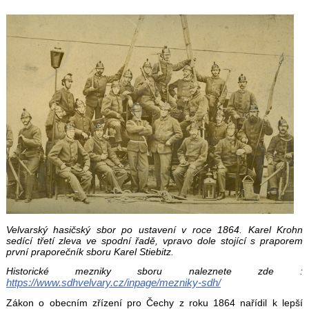
Velvarský hasičský sbor po ustavení v roce 1864. Karel Krohn
sedící třetí zleva ve spodní řadě, vpravo dole stojící s praporem
první praporečník sboru Karel Stiebitz.
Historické mezniky sboru naleznete zde :
https://www.sdhvelvary.cz/inpage/mezniky-sdh/
Zákon o obecním zřízení pro Čechy z roku 1864 nařídil k lepší