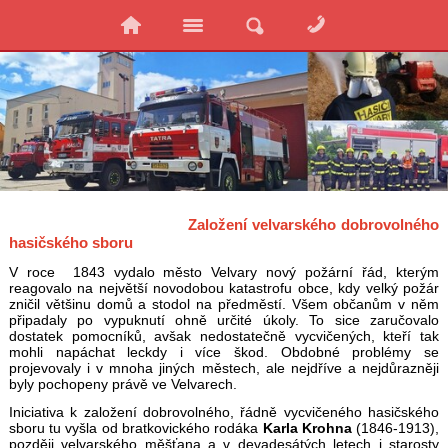
Založení velvarského dobrovolného
hasičského sboru
V roce 1843 vydalo město Velvary nový požární řád, kterým
reagovalo na největší novodobou katastrofu obce, kdy velký požár
zničil většinu domů a stodol na předměstí. Všem občanům v něm
připadaly po vypuknutí ohně určité úkoly. To sice zaručovalo
dostatek pomocníků, avšak nedostatečně vycvičených, kteří tak
mohli napáchat leckdy i více škod. Obdobné problémy se
projevovaly i v mnoha jiných městech, ale nejdříve a nejdůrazněji
byly pochopeny právě ve Velvarech.
Iniciativa k založení dobrovolného, řádně vycvičeného hasičského
sboru tu vyšla od bratkovického rodáka
Karla Krohna
(1846-1913),
později velvarského měšťana a v devadesátých letech i starosty