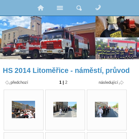
HS 2014 Litoměřice - náměstí, průvod
předchozí
1
|
2
následující