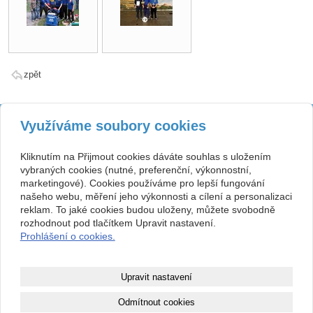
zpět
Kontakt
Využíváme soubory cookies
SH ČMS - Sbor dobrovolných
Tísňová linka 150, sbor
hasičů Velvary, pobočný
315761291, 723618685
spolek,
hasici.velvary@seznam.cz
Kliknutím na Přijmout cookies dáváte souhlas s uložením
se sídlem Karla Krohna 270,
www.sdhvelvary.cz
vybraných cookies (nutné, preferenční, výkonnostní,
273 24 Velvary
ID datové schránky: qsm3p3v
00874043
marketingové). Cookies používáme pro lepší fungování
Facebook: Hasiči Velvary
našeho webu, měření jeho výkonnosti a cílení a personalizaci
Č.účtu: 387496329 / 0800
Nejsme plátci DPH.
reklam. To jaké cookies budou uloženy, můžete svobodně
Spolek je právní osobnost
rozhodnout pod tlačítkem Upravit nastavení.
zapsaná v rejstříku spolků oddíl
Prohlášení o cookies.
L, vložka 30790.
Copyright © 2026 SH ČMS - Sbor dobrovolných hasičů Velvary, pobočný spolek,
Upravit nastavení
webové stránky
s AI,
doména
a
webhosting
u jediného 5★
Odmítnout cookies