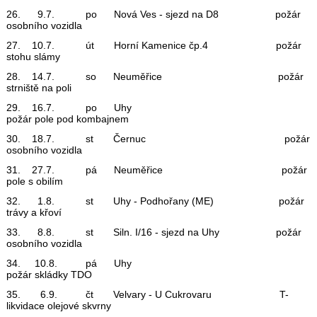
26. 9.7. po Nová Ves - sjezd na D8 požár
osobního vozidla
27. 10.7. út Horní Kamenice čp.4 požár
stohu slámy
28. 14.7. so Neuměřice požár
strniště na poli
29. 16.7. po Uhy
požár pole pod kombajnem
30. 18.7. st Černuc požár
osobního vozidla
31. 27.7. pá Neuměřice požár
pole s obilím
32. 1.8. st Uhy - Podhořany (ME) požár
trávy a křoví
33. 8.8. st Siln. I/16 - sjezd na Uhy požár
osobního vozidla
34. 10.8. pá Uhy
požár skládky TDO
35. 6.9. čt Velvary - U Cukrovaru T-
likvidace olejové skvrny