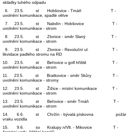
skládky tuhého odpadu
6. 23.5. st Hobšovice - Tmáň T -
uvolnění komunikace, spadlé větve
7. 23.5. st Nabdín - Hobšovice T -
uvolnění komunikace - strom
8. 23.5. st Zlonice - směr Slaný T -
uvolnění komunikace - strom
9. 23.5. st Zlonice - Revoluční ul. T -
likvidace padlého stromu na RD
10. 23.5. st Beřovice u golf.hřiště T -
uvolnění komunikace - strom
11. 23.5. st Bratkovice - směr Skůry T -
uvolnění komunikace - stromy
12. 23.5. st Žižice - místní komunikace T -
uvolnění komunikace - strom
13. 23.5. st Beřovice - směr Tmáň T -
uvolnění komunikace - strom
14. 6.6. st Chržín - bývalá pískovna požár
vraku vozidla
15. 9.6. so Kralupy n/Vlt. - Mikovice T -
čerpání vody, čištění kanálů