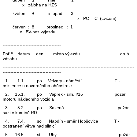
x záloha na HZS
květen : 9 listopad : 3
x PC -TC (cvičení)
červen : 8 prosinec : 1
x BV-bez výjezdu
--------------------------------------------------------------------------------------
--------------------------------------
Poř.č. datum den místo výjezdu druh
zásahu
--------------------------------------------------------------------------------------
--------------------------------------
1. 1.1. po Velvary - náměstí T -
asistence u novoročního ohňostroje
2. 15.1. po Vepřek - siln. I/16 požár
motoru nákladního vozidla
3. 5.2. po Sazená požár
sazí v komíně RD
4. 7.4. so Nabdín - směr Hobšovice T -
odstranění větve nad silnicí
5. 16.5. st Uhy požár