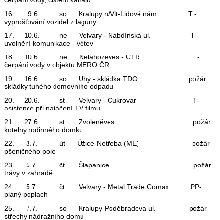
16. 9.6. so Kralupy n/Vlt-Lidové nám. T -
vyprošťování vozidel z laguny
17. 10.6. ne Velvary - Nabdínská ul. T -
uvolnění komunikace - větev
18. 10.6. ne Nelahozeves - CTR T -
čerpání vody v objektu MERO ČR
19. 16.6. so Uhy - skládka TDO požár
skládky tuhého domovního odpadu
20. 20.6. st Velvary - Cukrovar T-
asistence při natáčení TV filmu
21. 27.6. st Zvoleněves požár
kotelny rodinného domku
22. 3.7. út Úžice-Netřeba (ME) požár
pšeničného pole
23. 5.7. čt Šlapanice požár
trávy v zahradě
24. 5.7. čt Velvary - Metal Trade Comax PP-
planý poplach
25. 7.7. so Kralupy-Poděbradova ul. požár
střechy nádražního domu