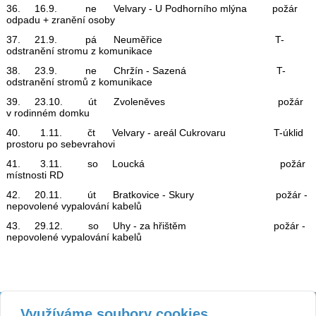
36. 16.9. ne Velvary - U Podhorního mlýna požár
odpadu + zranění osoby
37. 21.9. pá Neuměřice T-
odstranění stromu z komunikace
38. 23.9. ne Chržín - Sazená T-
odstranění stromů z komunikace
39. 23.10. út Zvoleněves požár
v rodinném domku
40. 1.11. čt Velvary - areál Cukrovaru T-úklid
prostoru po sebevrahovi
41. 3.11. so Loucká požár
místnosti RD
42. 20.11. út Bratkovice - Skury požár -
nepovolené vypalování kabelů
43. 29.12. so Uhy - za hřištěm požár -
nepovolené vypalování kabelů
Kontakt
Využíváme soubory cookies