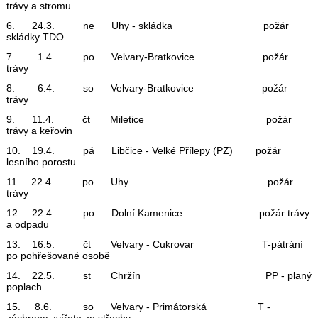
trávy a stromu
6. 24.3. ne Uhy - skládka požár
skládky TDO
7. 1.4. po Velvary-Bratkovice požár
trávy
8. 6.4. so Velvary-Bratkovice požár
trávy
9. 11.4. čt Miletice požár
trávy a keřovin
10. 19.4. pá Libčice - Velké Přílepy (PZ) požár
lesního porostu
11. 22.4. po Uhy požár
trávy
12. 22.4. po Dolní Kamenice požár trávy
a odpadu
13. 16.5. čt Velvary - Cukrovar T-pátrání
po pohřešované osobě
14. 22.5. st Chržín PP - planý
poplach
15. 8.6. so Velvary - Primátorská T -
záchrana zvířete ze střechy