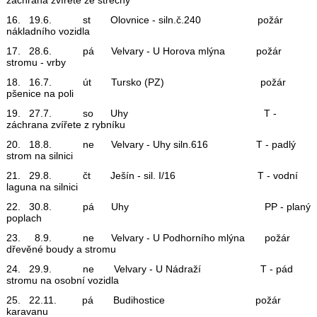
16. 19.6. st Olovnice - siln.č.240 požár
nákladního vozidla
17. 28.6. pá Velvary - U Horova mlýna požár
stromu - vrby
18. 16.7. út Tursko (PZ) požár
pšenice na poli
19. 27.7. so Uhy T -
záchrana zvířete z rybníku
20. 18.8. ne Velvary - Uhy siln.616 T - padlý
strom na silnici
21. 29.8. čt Ješín - sil. I/16 T - vodní
laguna na silnici
22. 30.8. pá Uhy PP - planý
poplach
23. 8.9. ne Velvary - U Podhorního mlýna požár
dřevěné boudy a stromu
24. 29.9. ne Velvary - U Nádraží T - pád
stromu na osobní vozidla
25. 22.11. pá Budihostice požár
karavanu