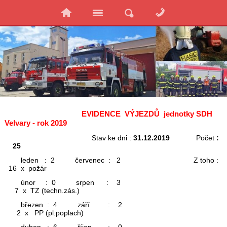
EVIDENCE VÝJEZDŮ jednotky SDH
Velvary - rok 2019
Stav ke dni :
31.12.2019
Počet
:
25
leden : 2 červenec : 2 Z toho :
16 x požár
únor : 0 srpen : 3
7 x TZ (techn.zás.)
březen : 4 září : 2
2 x PP (pl.poplach)
duben : 6 říjen : 0