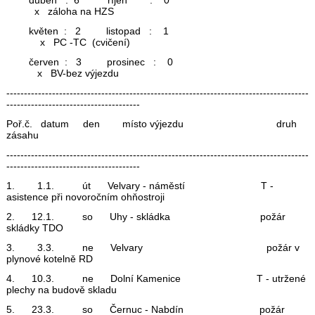
x záloha na HZS
květen : 2 listopad : 1
x PC -TC (cvičení)
červen : 3 prosinec : 0
x BV-bez výjezdu
--------------------------------------------------------------------------------------
--------------------------------------
Poř.č. datum den místo výjezdu druh
zásahu
--------------------------------------------------------------------------------------
--------------------------------------
1. 1.1. út Velvary - náměstí T -
asistence při novoročním ohňostroji
2. 12.1. so Uhy - skládka požár
skládky TDO
3. 3.3. ne Velvary požár v
plynové kotelně RD
4. 10.3. ne Dolní Kamenice T - utržené
plechy na budově skladu
5. 23.3. so Černuc - Nabdín požár