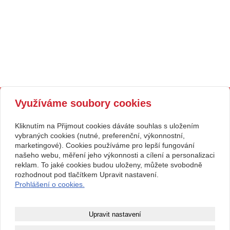
Kontakt
Využíváme soubory cookies
SH ČMS - Sbor dobrovolných
Tísňová linka 150, sbor
hasičů Velvary, pobočný
315761291, 723618685
spolek,
hasici.velvary@seznam.cz
Kliknutím na Přijmout cookies dáváte souhlas s uložením
se sídlem Karla Krohna 270,
www.sdhvelvary.cz
vybraných cookies (nutné, preferenční, výkonnostní,
273 24 Velvary
ID datové schránky: qsm3p3v
00874043
marketingové). Cookies používáme pro lepší fungování
Facebook: Hasiči Velvary
našeho webu, měření jeho výkonnosti a cílení a personalizaci
Č.účtu: 387496329 / 0800
Nejsme plátci DPH.
reklam. To jaké cookies budou uloženy, můžete svobodně
Spolek je právní osobnost
rozhodnout pod tlačítkem Upravit nastavení.
zapsaná v rejstříku spolků oddíl
Prohlášení o cookies.
L, vložka 30790.
Copyright © 2026 SH ČMS - Sbor dobrovolných hasičů Velvary, pobočný spolek,
Upravit nastavení
webové stránky
s AI,
doména
a
webhosting
u jediného 5★