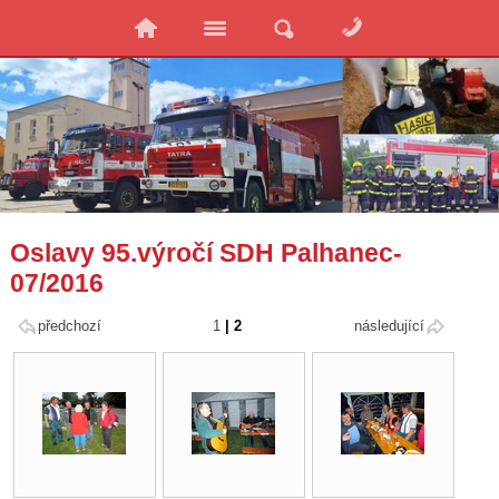
Oslavy 95.výročí SDH Palhanec-
07/2016
předchozí
1
|
2
následující