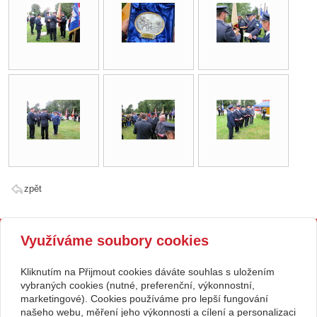
zpět
Kontakt
Využíváme soubory cookies
SH ČMS - Sbor dobrovolných
Tísňová linka 150, sbor
hasičů Velvary, pobočný
315761291, 723618685
spolek,
hasici.velvary@seznam.cz
Kliknutím na Přijmout cookies dáváte souhlas s uložením
se sídlem Karla Krohna 270,
www.sdhvelvary.cz
vybraných cookies (nutné, preferenční, výkonnostní,
273 24 Velvary
ID datové schránky: qsm3p3v
00874043
marketingové). Cookies používáme pro lepší fungování
Facebook: Hasiči Velvary
našeho webu, měření jeho výkonnosti a cílení a personalizaci
Č.účtu: 387496329 / 0800